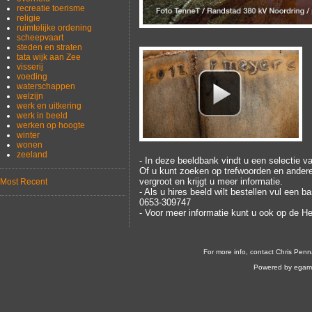
recreatie toerisme
religie
ruimtelijke ordening
scheepvaart
steden en straten
tata wijk aan Zee
visserij
voeding
waterschappen
welzijn
werk en uitkering
werk in beeld
werken op hoogte
winter
wonen
zeeland
- In deze beeldbank vindt u een selectie v
Of u kunt zoeken op trefwoorden en andere 
vergroot en krijgt u meer informatie.
Most Recent
- Als u hires beeld wilt bestellen vul een
0653-309747
- Voor meer informatie kunt u ook op de He
For more info, contact Chris Penn
Powered by egam