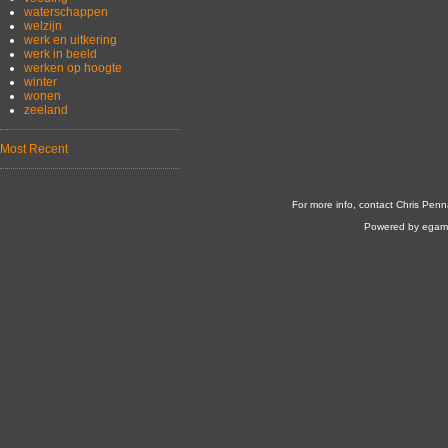
waterschappen
welzijn
werk en uitkering
werk in beeld
werken op hoogte
winter
wonen
zeeland
Most Recent
For more info, contact Chris Penn
Powered by egam