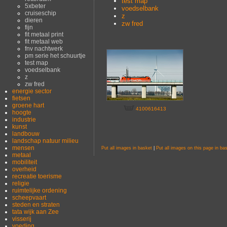
test map
5xbeter
voedselbank
cruiseschip
z
dieren
zw fred
fijn
fit metaal print
fit metaal web
fnv nachtwerk
pm serie het schuurtje
test map
voedselbank
z
zw fred
energie sector
fietsen
groene hart
4100616413
hoogte
industrie
kunst
landbouw
landschap natuur milieu
mensen
Put all images in basket
|
Put all images on this page in ba
metaal
mobiliteit
overheid
recreatie toerisme
religie
ruimtelijke ordening
scheepvaart
steden en straten
tata wijk aan Zee
visserij
voeding