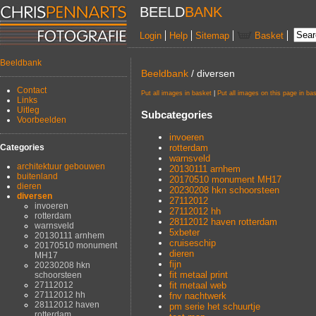
BEELD
BANK
Login
Help
Sitemap
Basket
Beeldbank
Beeldbank
/ diversen
Contact
Put all images in basket
|
Put all images on this page in ba
Links
Uitleg
Subcategories
Voorbeelden
invoeren
rotterdam
Categories
warnsveld
architektuur gebouwen
20130111 arnhem
buitenland
20170510 monument MH17
dieren
20230208 hkn schoorsteen
diversen
27112012
invoeren
27112012 hh
rotterdam
28112012 haven rotterdam
warnsveld
5xbeter
20130111 arnhem
cruiseschip
20170510 monument
dieren
MH17
fijn
20230208 hkn
fit metaal print
schoorsteen
27112012
fit metaal web
27112012 hh
fnv nachtwerk
28112012 haven
pm serie het schuurtje
rotterdam