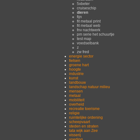
5xbeter
cruiseschip
dieren
fijn
fit metaal print
fit metaal web
fnv nachtwerk
pm serie het schuurtje
test map
voedselbank
z
zw fred
energie sector
fietsen
groene hart
hoogte
industrie
kunst
landbouw
landschap natuur milieu
mensen
metaal
mobiliteit
overheid
recreatie toerisme
religie
ruimtelijke ordening
scheepvaart
steden en straten
tata wijk aan Zee
visserij
voeding