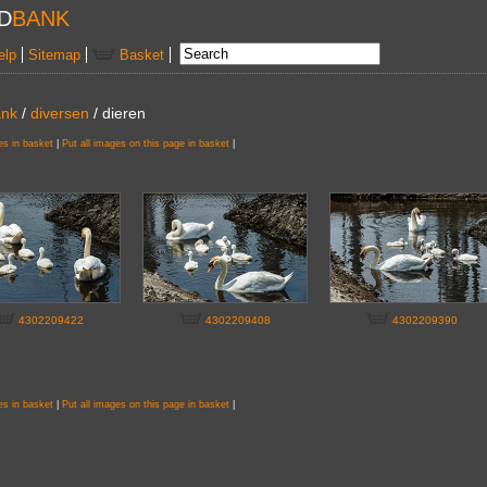
D
BANK
elp
Sitemap
Basket
ank
/
diversen
/ dieren
es in basket
|
Put all images on this page in basket
|
4302209422
4302209408
4302209390
es in basket
|
Put all images on this page in basket
|