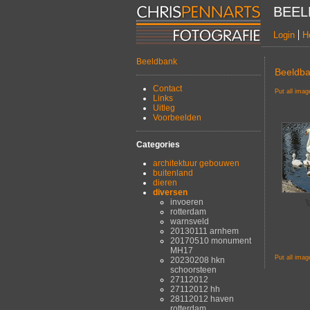
BEEL
Login
H
Beeldbank
Beeldb
Contact
Put all imag
Links
Uitleg
Voorbeelden
Categories
architektuur gebouwen
buitenland
dieren
diversen
invoeren
rotterdam
warnsveld
20130111 arnhem
20170510 monument
MH17
Put all imag
20230208 hkn
schoorsteen
27112012
27112012 hh
28112012 haven
rotterdam