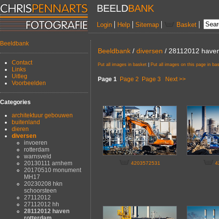
BEELD
BANK
Login
Help
Sitemap
Basket
Beeldbank
Beeldbank
/
diversen
/ 28112012 haven
Contact
Put all images in basket
|
Put all images on this page in ba
Links
Uitleg
Page 1
Page 2
Page 3
Next >>
Voorbeelden
Categories
architektuur gebouwen
buitenland
dieren
diversen
invoeren
rotterdam
warnsveld
20130111 arnhem
4203572531
4
20170510 monument
MH17
20230208 hkn
schoorsteen
27112012
27112012 hh
28112012 haven
rotterdam