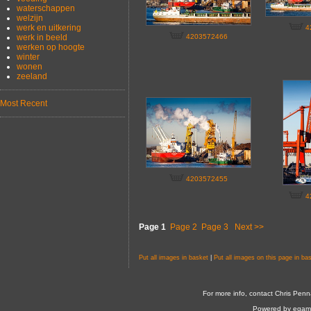
waterschappen
welzijn
werk en uitkering
4
werk in beeld
4203572466
werken op hoogte
winter
wonen
zeeland
Most Recent
4203572455
4
Page 1
Page 2
Page 3
Next >>
Put all images in basket
|
Put all images on this page in ba
For more info, contact Chris Penn
Powered by egam