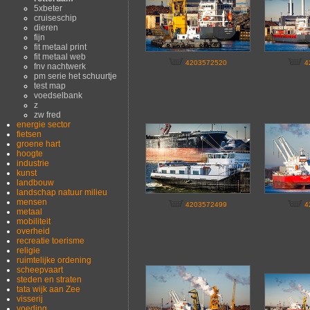
5xbeter
cruiseschip
dieren
fijn
fit metaal print
fit metaal web
4203572520
4
fnv nachtwerk
pm serie het schuurtje
test map
voedselbank
z
zw fred
energie sector
fietsen
groene hart
hoogte
industrie
kunst
landbouw
landschap natuur milieu
mensen
4203572499
4
metaal
mobiliteit
overheid
recreatie toerisme
religie
ruimtelijke ordening
scheepvaart
steden en straten
tata wijk aan Zee
visserij
voeding