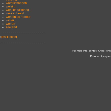
waterschappen
welzijn
werk en uitkering
werk in beeld
werken op hoogte
winter
wonen
zeeland
Most Recent
For more info, contact Chris Penn
Powered by egam