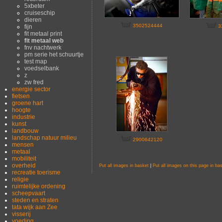
5xbeter
cruiseschip
dieren
3502524444
fijn
3
fit metaal print
fit metaal web
fnv nachtwerk
pm serie het schuurtje
test map
voedselbank
z
zw fred
energie sector
fietsen
groene hart
hoogte
industrie
kunst
landbouw
landschap natuur milieu
2900642120
mensen
metaal
mobiliteit
overheid
Put all images in basket
|
Put all images on this page in ba
recreatie toerisme
religie
ruimtelijke ordening
scheepvaart
steden en straten
tata wijk aan Zee
visserij
voeding