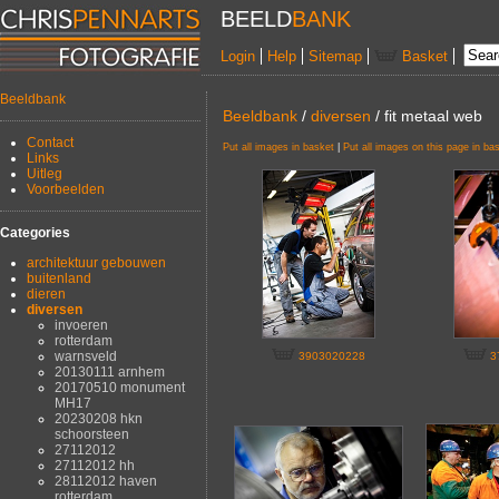
BEELD
BANK
Login
Help
Sitemap
Basket
Beeldbank
Beeldbank
/
diversen
/ fit metaal web
Contact
Put all images in basket
|
Put all images on this page in ba
Links
Uitleg
Voorbeelden
Categories
architektuur gebouwen
buitenland
dieren
diversen
invoeren
rotterdam
warnsveld
3903020228
3
20130111 arnhem
20170510 monument
MH17
20230208 hkn
schoorsteen
27112012
27112012 hh
28112012 haven
rotterdam