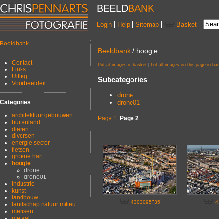
BEELD
BANK
Login
Help
Sitemap
Basket
Beeldbank
Beeldbank
/ hoogte
Contact
Put all images in basket
|
Put all images on this page in ba
Links
Uitleg
Subcategories
Voorbeelden
drone
drone01
Categories
architektuur gebouwen
Page 1
Page 2
buitenland
dieren
diversen
energie sector
fietsen
groene hart
hoogte
drone
drone01
industrie
kunst
landbouw
4303095735
4
landschap natuur milieu
mensen
metaal