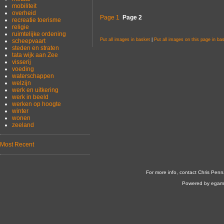
mobiliteit
overheid
Page 1
Page 2
recreatie toerisme
religie
ruimtelijke ordening
Put all images in basket
|
Put all images on this page in ba
scheepvaart
steden en straten
tata wijk aan Zee
visserij
voeding
waterschappen
welzijn
werk en uitkering
werk in beeld
werken op hoogte
winter
wonen
zeeland
Most Recent
For more info, contact Chris Penn
Powered by egam