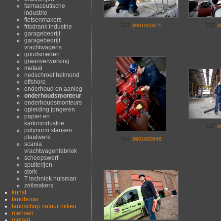
farmaceutische
industrie
fietsenmakers
3901920875
3
frisdrank industrie
garagebedrijf
garagebedrijf
vrachtwagens
goudsmeden
graanverwerking
metaal
nedschroef helmond
offshore
onderhoud en aanleg
onderhoudsmonteur
onderhoudsmonteurs
opleiding jongeren
papier en
kartonindustrie
3
polynorm stansen
plaatwerk
3901920846
scania
vrachtwagenfabriek
scheepswerf
spuiterijen
stork
T techniek huisman
zeilmakers
kunst
landbouw
landschap natuur milieu
mensen
metaal