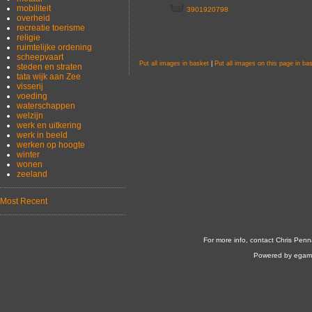
mobiliteit
3901920798
overheid
recreatie toerisme
religie
ruimtelijke ordening
scheepvaart
Put all images in basket
|
Put all images on this page in ba
steden en straten
tata wijk aan Zee
visserij
voeding
waterschappen
welzijn
werk en uitkering
werk in beeld
werken op hoogte
winter
wonen
zeeland
Most Recent
For more info, contact Chris Penn
Powered by egam