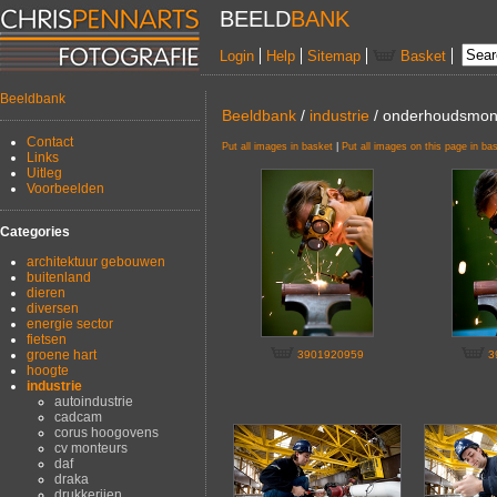
BEELD
BANK
Login
Help
Sitemap
Basket
Beeldbank
Beeldbank
/
industrie
/ onderhoudsmon
Contact
Put all images in basket
|
Put all images on this page in ba
Links
Uitleg
Voorbeelden
Categories
architektuur gebouwen
buitenland
dieren
diversen
energie sector
fietsen
groene hart
3901920959
3
hoogte
industrie
autoindustrie
cadcam
corus hoogovens
cv monteurs
daf
draka
drukkerijen