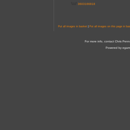
3603166818
Put all images in basket
|
Put all images on this page in ba
For more info, contact Chris Penn
Powered by egam