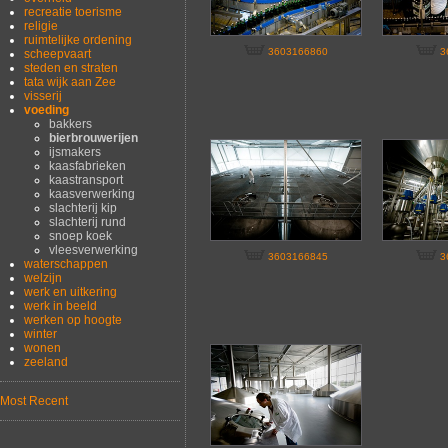
recreatie toerisme
religie
ruimtelijke ordening
3603166860
3
scheepvaart
steden en straten
tata wijk aan Zee
visserij
voeding
bakkers
bierbrouwerijen
ijsmakers
kaasfabrieken
kaastransport
kaasverwerking
slachterij kip
slachterij rund
snoep koek
vleesverwerking
3603166845
3
waterschappen
welzijn
werk en uitkering
werk in beeld
werken op hoogte
winter
wonen
zeeland
Most Recent