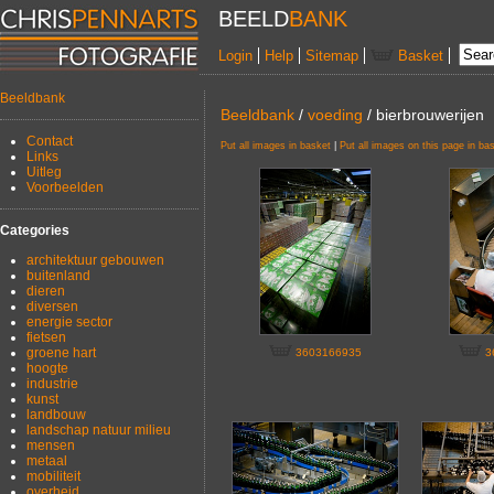
BEELD
BANK
Login
Help
Sitemap
Basket
Beeldbank
Beeldbank
/
voeding
/ bierbrouwerijen
Contact
Put all images in basket
|
Put all images on this page in ba
Links
Uitleg
Voorbeelden
Categories
architektuur gebouwen
buitenland
dieren
diversen
energie sector
fietsen
groene hart
3603166935
3
hoogte
industrie
kunst
landbouw
landschap natuur milieu
mensen
metaal
mobiliteit
overheid