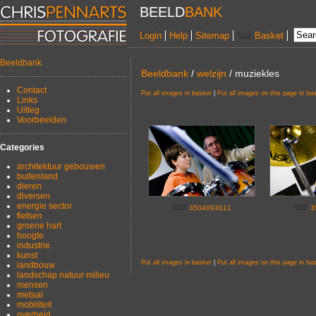
BEELD
BANK
Login
Help
Sitemap
Basket
Beeldbank
Beeldbank
/
welzijn
/ muziekles
Contact
Put all images in basket
|
Put all images on this page in ba
Links
Uitleg
Voorbeelden
Categories
architektuur gebouwen
buitenland
dieren
diversen
energie sector
3504093011
3
fietsen
groene hart
hoogte
industrie
kunst
Put all images in basket
|
Put all images on this page in ba
landbouw
landschap natuur milieu
mensen
metaal
mobiliteit
overheid