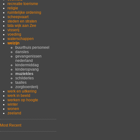
recreatie toerisme
religie
ruimtelijke ordening
scheepvaart
steden en straten
tata wijk aan Zee
visserij
voeding
waterschappen
welzijn
buurthuis personeel
dansles
gevangenissen
nederland
kindermiddag
kinderopvang
muziekles
schilderles
taalles
zorgboerderij
werk en uitkering
werk in beeld
werken op hoogte
winter
wonen
zeeland
Most Recent