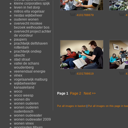
kleine corporaties spijk
leven in het dorp
mitros ella vogelaar
nestas wijkbeheer
4101788679
4
ouderen wonen
overvecht moskee
bezoek wethouder bos
overvecht project achter
de voordeur
paupers
prachtwijk delfshaven
rotterdam
prachtwijk ondiep
utrecht
stad straat
vallei de schans
woudenberg
veenendaal energie
4101788619
4
vinex
vogelaarwijk malburg
wijkbeheerder
kanaaleiland
woco
Page 1
Page 2
Next >>
woco weesp
wonen div
wonen ouderen
Put all images in basket
|
Put all images on this page in ba
wonen ouderen
oudenbosch
wonen oudewater
wonen oudewater 2009
wonen vinex
woonlasten tilburg