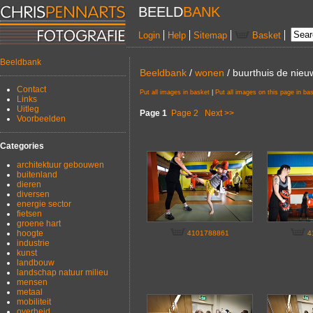
BEELD
BANK
Login
Help
Sitemap
Basket
Beeldbank
Beeldbank
/
wonen
/ buurthuis de nieuw
Contact
Put all images in basket
|
Put all images on this page in ba
Links
Uitleg
Page 1
Page 2
Next >>
Voorbeelden
Categories
architektuur gebouwen
buitenland
dieren
diversen
energie sector
fietsen
groene hart
hoogte
4101788861
4
industrie
kunst
landbouw
landschap natuur milieu
mensen
metaal
mobiliteit
overheid