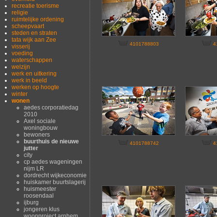
recreatie toerisme
religie
ruimtelijke ordening
scheepvaart
steden en straten
tata wijk aan Zee
4101788803
4
visserij
voeding
waterschappen
welzijn
werk en uitkering
werk in beeld
werken op hoogte
winter
wonen
aedes corporatiedag
2010
Axel sociale
woningbouw
bewoners
buurthuis de nieuwe
4101788742
4
jutter
city
cp aedes wageningen
nijm LR
dordrecht wijkeconomie
huiskamer buurtslagerij
huismeester
roosendaal
ijburg
jongeren klus
woonproject arnhem