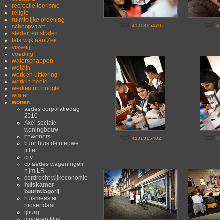
recreatie toerisme
religie
ruimtelijke ordening
4101315470
4
scheepvaart
steden en straten
tata wijk aan Zee
visserij
voeding
waterschappen
welzijn
werk en uitkering
werk in beeld
werken op hoogte
winter
wonen
aedes corporatiedag
2010
Axel sociale
woningbouw
bewoners
4101315402
4
buurthuis de nieuwe
jutter
city
cp aedes wageningen
nijm LR
dordrecht wijkeconomie
huiskamer
buurtslagerij
huismeester
roosendaal
ijburg
jongeren klus