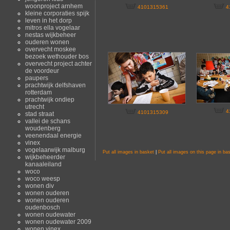
woonproject arnhem
4101315361
4
kleine corporaties spijk
leven in het dorp
mitros ella vogelaar
nestas wijkbeheer
ouderen wonen
overvecht moskee
bezoek wethouder bos
overvecht project achter
de voordeur
paupers
prachtwijk delfshaven
rotterdam
prachtwijk ondiep
utrecht
4
4101315309
stad straat
vallei de schans
woudenberg
veenendaal energie
vinex
vogelaarwijk malburg
Put all images in basket
|
Put all images on this page in ba
wijkbeheerder
kanaaleiland
woco
woco weesp
wonen div
wonen ouderen
wonen ouderen
oudenbosch
wonen oudewater
wonen oudewater 2009
wonen vinex