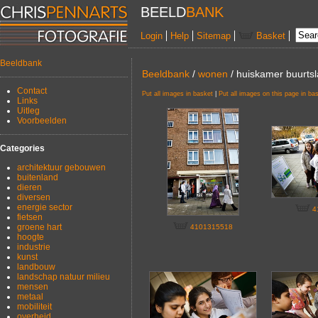
BEELD
BANK
Login
Help
Sitemap
Basket
Beeldbank
Beeldbank
/
wonen
/ huiskamer buurtsl
Contact
Put all images in basket
|
Put all images on this page in ba
Links
Uitleg
Voorbeelden
Categories
architektuur gebouwen
buitenland
dieren
diversen
energie sector
4
fietsen
groene hart
4101315518
hoogte
industrie
kunst
landbouw
landschap natuur milieu
mensen
metaal
mobiliteit
overheid