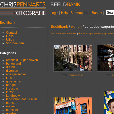
BEELD
BANK
Login
Help
Sitemap
Basket
Beeldbank
Beeldbank
/
wonen
/ cp aedes wagenin
Contact
Put all images in basket
|
Put all images on this page in ba
Links
Uitleg
Voorbeelden
Categories
architektuur gebouwen
buitenland
dieren
diversen
energie sector
3901498086
3
fietsen
groene hart
hoogte
industrie
kunst
landbouw
landschap natuur milieu
mensen
metaal
mobiliteit
overheid