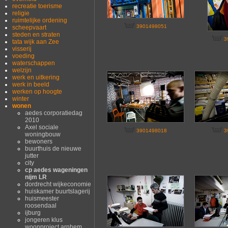
recreatie toerisme
religie
ruimtelijke ordening
3901498051
scheepvaart
steden en straten
3
tata wijk aan Zee
visserij
voeding
waterschappen
welzijn
werk en uitkering
werk in beeld
werken op hoogte
winter
wonen
aedes corporatiedag
2010
Axel sociale
3901498018
3
woningbouw
bewoners
buurthuis de nieuwe
jutter
city
cp aedes wageningen
nijm LR
dordrecht wijkeconomie
huiskamer buurtslagerij
huismeester
roosendaal
ijburg
jongeren klus
woonproject arnhem