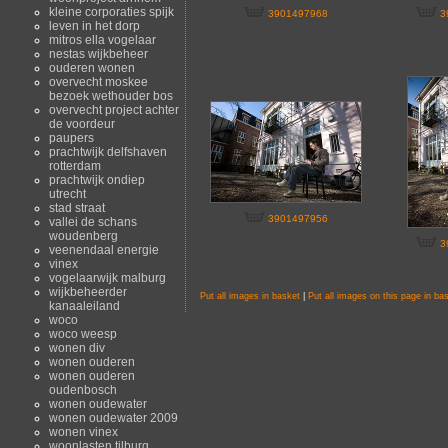
kleine corporaties spijk
3901497968
3
leven in het dorp
mitros ella vogelaar
nestas wijkbeheer
ouderen wonen
overvecht moskee
bezoek wethouder bos
overvecht project achter
de voordeur
paupers
prachtwijk delfshaven
rotterdam
prachtwijk ondiep
utrecht
stad straat
3901497956
vallei de schans
woudenberg
3
veenendaal energie
vinex
vogelaarwijk malburg
wijkbeheerder
Put all images in basket
|
Put all images on this page in ba
kanaaleiland
woco
woco weesp
wonen div
wonen ouderen
wonen ouderen
oudenbosch
wonen oudewater
wonen oudewater 2009
wonen vinex
woonlasten tilburg