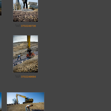
3702249736
3702249694