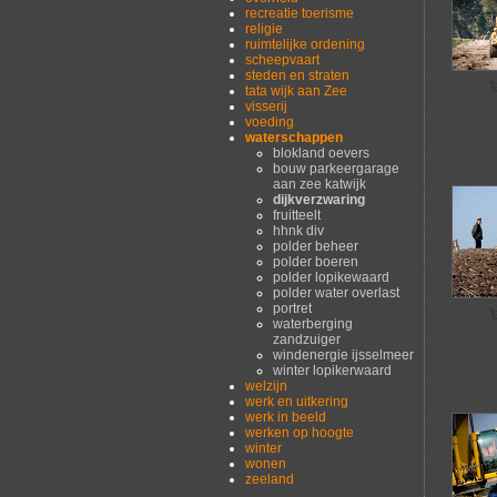
recreatie toerisme
religie
ruimtelijke ordening
scheepvaart
steden en straten
tata wijk aan Zee
visserij
voeding
waterschappen
blokland oevers
bouw parkeergarage
aan zee katwijk
dijkverzwaring
fruitteelt
hhnk div
polder beheer
polder boeren
polder lopikewaard
polder water overlast
portret
waterberging
zandzuiger
windenergie ijsselmeer
winter lopikerwaard
welzijn
werk en uitkering
werk in beeld
werken op hoogte
winter
wonen
zeeland