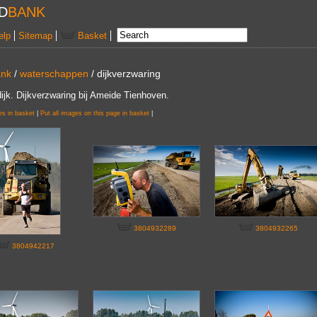
D
BANK
elp
Sitemap
Basket
ank
/
waterschappen
/ dijkverzwaring
ijk. Dijkverzwaring bij Ameide Tienhoven.
es in basket
|
Put all images on this page in basket
|
3804932289
3804932265
3804942217