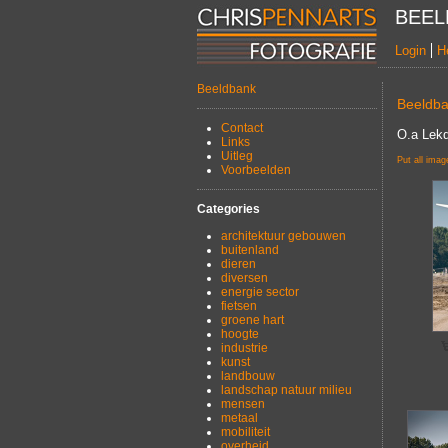
BEEL
Login
H
Beeldbank
Beeldb
Contact
O.a Lekd
Links
Uitleg
Put all imag
Voorbeelden
Categories
architektuur gebouwen
buitenland
dieren
diversen
energie sector
fietsen
groene hart
hoogte
industrie
kunst
landbouw
landschap natuur milieu
mensen
metaal
mobiliteit
overheid