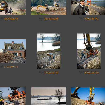
3804932248
3804932195
3702249741
3702249731
3702249706
3702249700