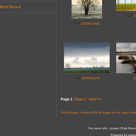
Most Recent
4
4203611898
3805891879
3
Page 1
Page 2
Next >>
Put all images in basket
|
Put all images on this page in ba
For more info, contact Chris Penn
Powered by egam