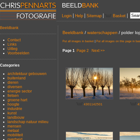
BEELD
BANK
Login
Help
Sitemap
Basket
Beeldbank
Beeldbank
/
waterschappen
/ polder l
Contact
Put all images in basket
|
Put all images on this page in ba
Links
Uitleg
Page 1
Page 2
Next >>
Voorbeelden
Categories
architektuur gebouwen
buitenland
dieren
diversen
energie sector
fietsen
groene hart
hoogte
4301142501
4
industrie
kunst
landbouw
landschap natuur milieu
mensen
metaal
mobiliteit
overheid