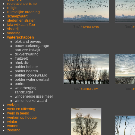
recreatie toerisme
religie
ruimtelijke ordening
scheepvaart
steden en straten
tata wijk aan Zee
4203622030
4
visserij
voeding
waterschappen
blokland oevers
bouw parkeergarage
aan zee katwijk
dijkverzwaring
fruitteelt
hhnk div
polder beheer
polder boeren
polder lopikewaard
polder water overlast
portret
waterberging
4203612121
4
zandzuiger
windenergie ijsselmeer
winter lopikerwaard
welzijn
werk en uitkering
werk in beeld
werken op hoogte
winter
wonen
zeeland