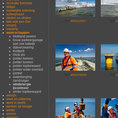
recreatie toerisme
religie
ruimtelijke ordening
scheepvaart
steden en straten
4502225517
4
tata wijk aan Zee
visserij
voeding
waterschappen
blokland oevers
bouw parkeergarage
aan zee katwijk
dijkverzwaring
fruitteelt
hhnk div
polder beheer
polder boeren
polder lopikewaard
polder water overlast
portret
4501579935
4
waterberging
zandzuiger
windenergie
ijsselmeer
winter lopikerwaard
welzijn
werk en uitkering
werk in beeld
werken op hoogte
winter
wonen
zeeland