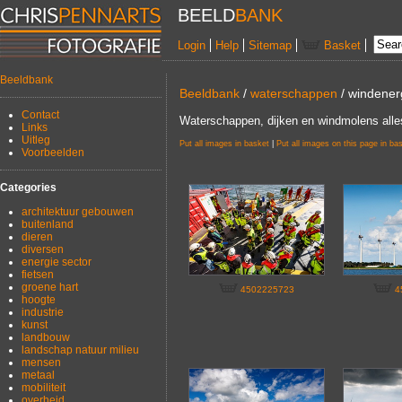
BEELD
BANK
Login
Help
Sitemap
Basket
Beeldbank
Beeldbank
/
waterschappen
/ windenerg
Contact
Waterschappen, dijken en windmolens alle
Links
Uitleg
Put all images in basket
|
Put all images on this page in ba
Voorbeelden
Categories
architektuur gebouwen
buitenland
dieren
diversen
energie sector
fietsen
groene hart
4502225723
4
hoogte
industrie
kunst
landbouw
landschap natuur milieu
mensen
metaal
mobiliteit
overheid