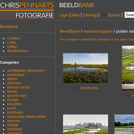
BEELD
BANK
Login
Help
Sitemap
Basket
Beeldbank
Beeldbank
/
waterschappen
/ polder wa
Contact
Put all images in basket
|
Put all images on this page in ba
Links
Uitleg
Voorbeelden
Categories
architektuur gebouwen
buitenland
dieren
diversen
energie sector
3800800706
fietsen
groene hart
3
hoogte
industrie
kunst
landbouw
landschap natuur milieu
mensen
metaal
mobiliteit
overheid