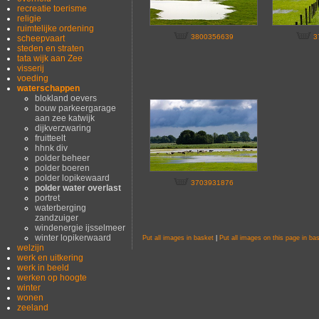
recreatie toerisme
religie
ruimtelijke ordening
3800356639
3
scheepvaart
steden en straten
tata wijk aan Zee
visserij
voeding
waterschappen
blokland oevers
bouw parkeergarage
aan zee katwijk
dijkverzwaring
fruitteelt
hhnk div
polder beheer
polder boeren
polder lopikewaard
3703931876
polder water overlast
portret
waterberging
zandzuiger
windenergie ijsselmeer
winter lopikerwaard
Put all images in basket
|
Put all images on this page in ba
welzijn
werk en uitkering
werk in beeld
werken op hoogte
winter
wonen
zeeland